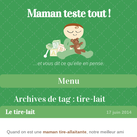
Maman teste tout !
…et vous dit ce qu'elle en pense.
Menu
Passer au contenu
Archives de tag :
tire-lait
Le tire-lait
17 juin 2014
Quand on est une
maman tire-allaitante
, notre meilleur ami