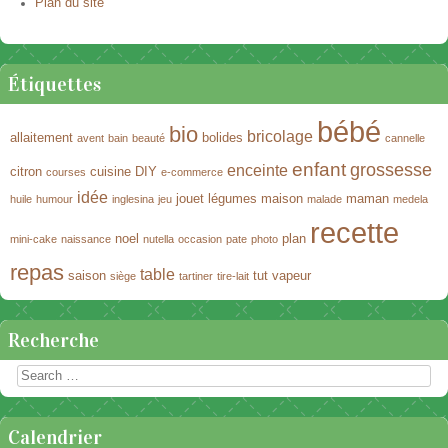
Plan du site
Étiquettes
bébé
bio
bricolage
allaitement
bolides
avent
bain
beauté
cannelle
enfant
grossesse
enceinte
citron
cuisine
DIY
courses
e-commerce
idée
jouet
légumes
maison
maman
huile
humour
inglesina
jeu
malade
medela
recette
noel
plan
mini-cake
naissance
nutella
occasion
pate
photo
repas
table
saison
tut
vapeur
siège
tartiner
tire-lait
Recherche
Rechercher
Calendrier