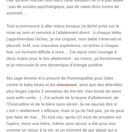
clair qu’être maman solo dans cette situation ne m’a pas aidée
: pas de soutien psychologique, pas de relais donc moins de
sommeil, …
Tout a commencé à aller mieux lorsque j’ai lâché prise sur la
mise au sein et renoncé à l’allaitement direct : à chaque tétée,
j’appréhendais l’échec, je me crispais, mon bébé s’énervait et
pleurait, bref, une mauvaise expérience, un échec à chaque
fois, un moment difficile à vivre… J’ai repris mon courage à
deux mains pour le tire-allaitement : au moins, ça fonctionnait,
et je retrouvais là une dynamique d’énergie positive.
Ma sage femme m’a prescrit de l’homéopathie pour lutter
contre le baby blues et les
crevasses
, ainsi que des téterelles
plus larges (après 2 semaines de tire-lait, mes bouts de seins
sont enfin sortis…). J’ai acheté de la tisane d’allaitement, de
l’Ovomaltine et de la bière sans alcool. Je ne saurais dire si
c’est « réellement » efficace, mais si ça ne l’est pas, ça ne peut
pas faire de mal… En tout cas, après 10 mois de privation sur
l’apéro, boire une bière, même sans alcool, a été pour moi
comme un retour à la vie, et un moment de pur plaisir qui a