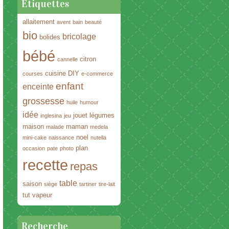
Étiquettes
allaitement
avent
bain
beauté
bio
bricolage
bolides
bébé
citron
cannelle
cuisine
DIY
courses
e-commerce
enfant
enceinte
grossesse
huile
humour
idée
jouet
légumes
inglesina
jeu
maison
maman
malade
medela
noel
mini-cake
naissance
nutella
plan
occasion
pate
photo
recette
repas
table
saison
siège
tartiner
tire-lait
tut
vapeur
Recherche