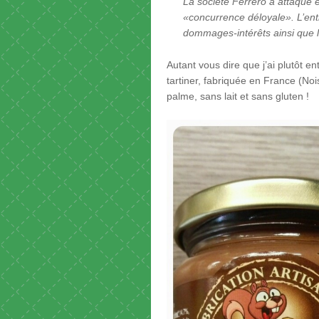
La société Ferrero a attaqué e
«concurrence déloyale». L’ent
dommages-intérêts ainsi que l
Autant vous dire que j’ai plutôt e
tartiner, fabriquée en France (No
palme, sans lait et sans gluten !