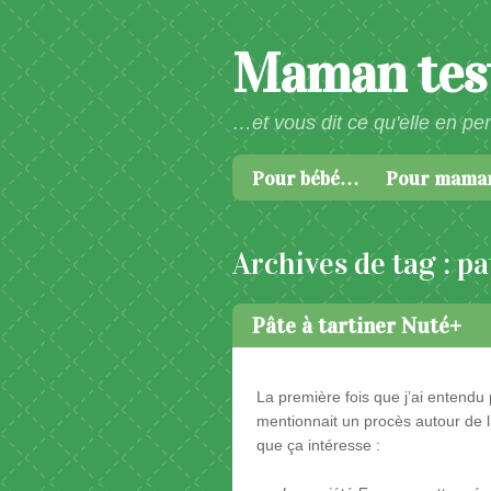
Maman test
…et vous dit ce qu'elle en pe
Passer au contenu
Pour bébé…
Pour mam
Menu
Archives de tag :
pa
Pâte à tartiner Nuté+
La première fois que j’ai entendu p
mentionnait un procès autour de la
que ça intéresse :