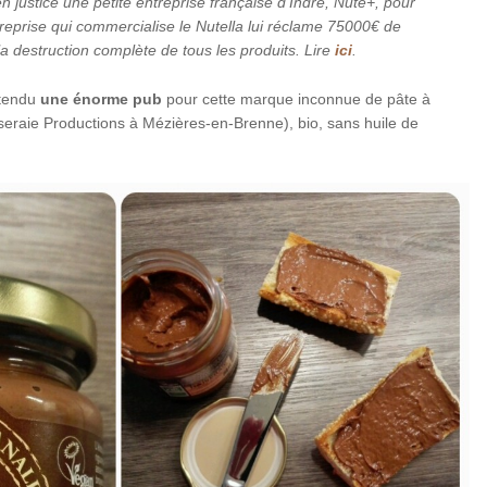
n justice une petite entreprise française d’Indre, Nuté+, pour
reprise qui commercialise le Nutella lui réclame 75000€ de
a destruction complète de tous les produits. Lire
ici
.
ntendu
une énorme pub
pour cette marque inconnue de pâte à
iseraie Productions à Mézières-en-Brenne), bio, sans huile de