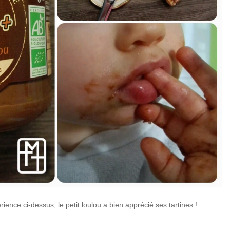
ence ci-dessus, le petit loulou a bien apprécié ses tartines !