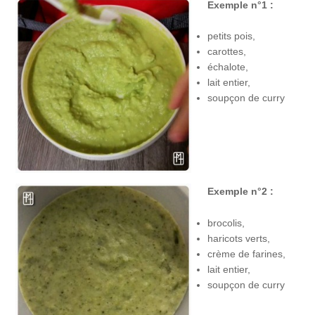
Exemple n°1 :
petits pois,
carottes,
échalote,
lait entier,
soupçon de curry
Exemple n°2 :
brocolis,
haricots verts,
crème de farines,
lait entier,
soupçon de curry