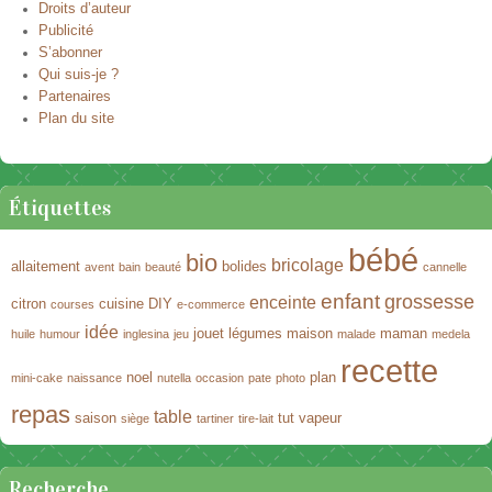
Droits d’auteur
Publicité
S’abonner
Qui suis-je ?
Partenaires
Plan du site
Étiquettes
bébé
bio
bricolage
allaitement
bolides
avent
bain
beauté
cannelle
enfant
grossesse
enceinte
citron
cuisine
DIY
courses
e-commerce
idée
jouet
légumes
maison
maman
huile
humour
inglesina
jeu
malade
medela
recette
noel
plan
mini-cake
naissance
nutella
occasion
pate
photo
repas
table
saison
tut
vapeur
siège
tartiner
tire-lait
Recherche