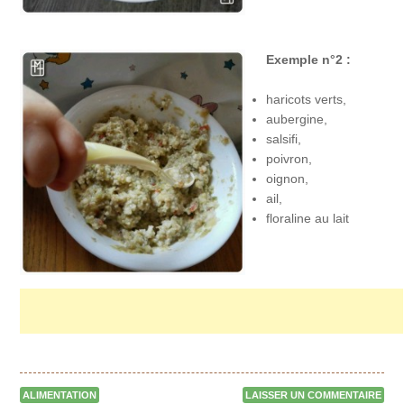
Exemple n°2 :
haricots verts,
aubergine,
salsifi,
poivron,
oignon,
ail,
floraline au lait
ALIMENTATION
LAISSER UN COMMENTAIRE