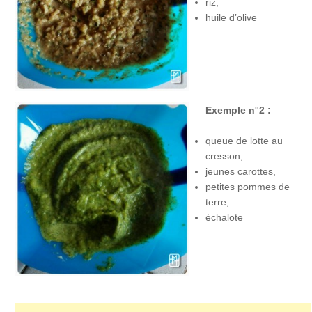
riz,
huile d’olive
Exemple n°2 :
queue de lotte au
cresson,
jeunes carottes,
petites pommes de
terre,
échalote