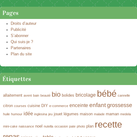
Pages
Droits d’auteur
Publicité
S’abonner
Qui suis-je ?
Partenaires
Plan du site
Étiquettes
bébé
bio
bricolage
allaitement
bolides
avent
bain
beauté
cannelle
enfant
grossesse
enceinte
citron
cuisine
DIY
courses
e-commerce
idée
jouet
légumes
maison
maman
huile
humour
inglesina
jeu
malade
medela
recette
noel
plan
mini-cake
naissance
nutella
occasion
pate
photo
repas