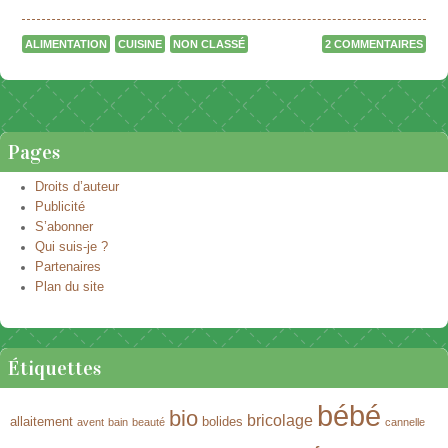
ALIMENTATION
CUISINE
NON CLASSÉ
2 COMMENTAIRES
Naviguer dans les articles
Pages
Droits d’auteur
Publicité
S’abonner
Qui suis-je ?
Partenaires
Plan du site
Étiquettes
bébé
bio
bricolage
allaitement
bolides
avent
bain
beauté
cannelle