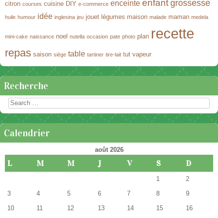
enfant
grossesse
enceinte
citron
cuisine
DIY
courses
e-commerce
idée
jouet
légumes
maison
maman
huile
humour
inglesina
jeu
malade
medela
recette
noel
plan
mini-cake
naissance
nutella
occasion
pate
photo
repas
table
saison
tut
vapeur
siège
tartiner
tire-lait
Recherche
Rechercher
Calendrier
août 2026
L
M
M
J
V
S
D
1
2
3
4
5
6
7
8
9
10
11
12
13
14
15
16