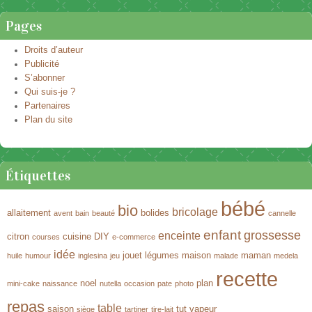
Naviguer dans les articles
Pages
Droits d’auteur
Publicité
S’abonner
Qui suis-je ?
Partenaires
Plan du site
Étiquettes
bébé
bio
bricolage
allaitement
bolides
avent
bain
beauté
cannelle
enfant
grossesse
enceinte
citron
cuisine
DIY
courses
e-commerce
idée
jouet
légumes
maison
maman
huile
humour
inglesina
jeu
malade
medela
recette
noel
plan
mini-cake
naissance
nutella
occasion
pate
photo
repas
table
saison
tut
vapeur
siège
tartiner
tire-lait