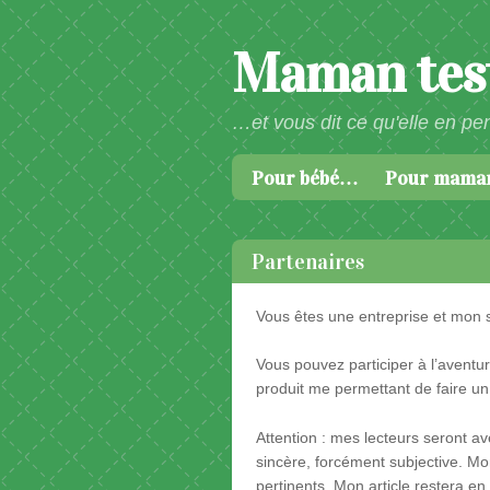
Maman test
…et vous dit ce qu'elle en pe
Passer au contenu
Pour bébé…
Pour mam
Menu
Partenaires
Vous êtes une entreprise et mon s
Vous pouvez participer à l’aventu
produit me permettant de faire un t
Attention : mes lecteurs seront av
sincère, forcément subjective. Mon
pertinents. Mon article restera en 