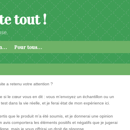
e tout !
nse.
an…
Pour tous…
ite a retenu votre attention ?
re si le cœur vous en dit : vous m’envoyez un échantillon ou un
est dans la vie réelle, et je ferai état de mon expérience ici.
ertis que le produit m’a été soumis, et je donnerai une opinion
 avis comportera les éléments positifs et négatifs que je jugerai
ligne, mais je vous offrirai un droit de réponse.