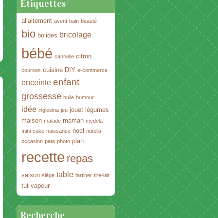
Étiquettes
allaitement
avent
bain
beauté
bio
bricolage
bolides
bébé
citron
cannelle
cuisine
DIY
courses
e-commerce
enfant
enceinte
grossesse
huile
humour
idée
jouet
légumes
inglesina
jeu
maison
maman
malade
medela
noel
mini-cake
naissance
nutella
plan
occasion
pate
photo
recette
repas
table
saison
siège
tartiner
tire-lait
tut
vapeur
Recherche