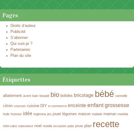
Naviguer dans les articles
Pages
Droits d’auteur
Publicité
S’abonner
Qui suis-je ?
Partenaires
Plan du site
Étiquettes
bébé
bio
bricolage
allaitement
bolides
avent
bain
beauté
cannelle
enfant
grossesse
enceinte
citron
cuisine
DIY
courses
e-commerce
idée
jouet
légumes
maison
maman
huile
humour
inglesina
jeu
malade
medela
recette
noel
plan
mini-cake
naissance
nutella
occasion
pate
photo