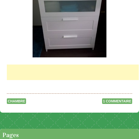
CHAMBRE
1 COMMENTAIRE
Naviguer dans les articles
Pages