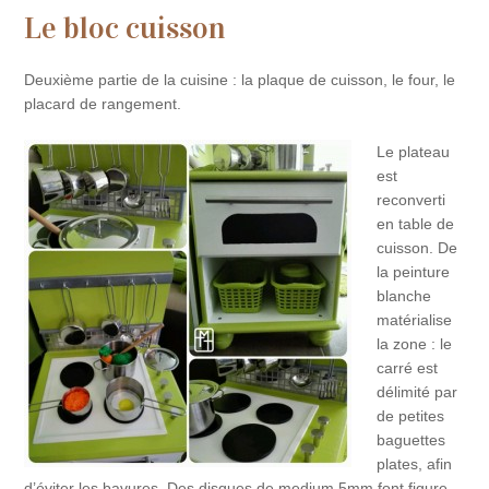
Le bloc cuisson
Deuxième partie de la cuisine : la plaque de cuisson, le four, le
placard de rangement.
Le plateau
est
reconverti
en table de
cuisson. De
la peinture
blanche
matérialise
la zone : le
carré est
délimité par
de petites
baguettes
plates, afin
d’éviter les bavures. Des disques de medium 5mm font figure