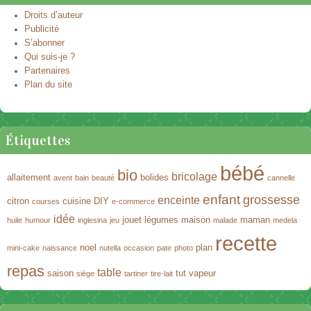
Droits d’auteur
Publicité
S’abonner
Qui suis-je ?
Partenaires
Plan du site
Étiquettes
bébé
bio
bricolage
allaitement
bolides
avent
bain
beauté
cannelle
enfant
grossesse
enceinte
citron
cuisine
DIY
courses
e-commerce
idée
jouet
légumes
maison
maman
huile
humour
inglesina
jeu
malade
medela
recette
noel
plan
mini-cake
naissance
nutella
occasion
pate
photo
repas
table
saison
tut
vapeur
siège
tartiner
tire-lait