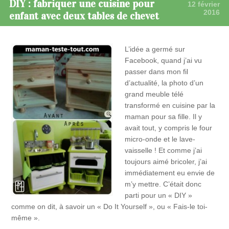
DIY : fabriquer une cuisine pour
12 février
2016
enfant avec deux tables de chevet
L’idée a germé sur
Facebook, quand j’ai vu
passer dans mon fil
d’actualité, la photo d’un
grand meuble télé
transformé en cuisine par la
maman pour sa fille. Il y
avait tout, y compris le four
micro-onde et le lave-
vaisselle ! Et comme j’ai
toujours aimé bricoler, j’ai
immédiatement eu envie de
m’y mettre. C’était donc
parti pour un « DIY »
comme on dit, à savoir un « Do It Yourself », ou « Fais-le toi-
même ».