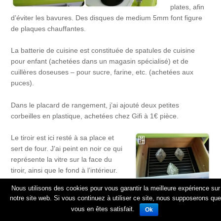
plates, afin
d’éviter les bavures. Des disques de medium 5mm font figure
de plaques chauffantes.
La batterie de cuisine est constituée de spatules de cuisine
pour enfant (achetées dans un magasin spécialisé) et de
cuillères doseuses – pour sucre, farine, etc. (achetées aux
puces).
Dans le placard de rangement, j’ai ajouté deux petites
corbeilles en plastique, achetées chez Gifi à 1€ pièce.
Le tiroir est ici resté à sa place et
sert de four. J’ai peint en noir ce qui
représente la vitre sur la face du
tiroir, ainsi que le fond à l’intérieur.
Une grille récupérée à la
Nous utilisons des cookies pour vous garantir la meilleure expérience sur
déchetterie et taillée sur mesure
notre site web. Si vous continuez à utiliser ce site, nous supposerons que
finalise le tout. Les poignées (y
vous en êtes satisfait.
Ok
compris celle du réfrigérateur)