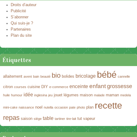
Droits d’auteur
Publicité
S’abonner
Qui suis-je ?
Partenaires
Plan du site
Étiquettes
bébé
bio
bricolage
allaitement
bolides
avent
bain
beauté
cannelle
enfant
grossesse
enceinte
citron
cuisine
DIY
courses
e-commerce
idée
jouet
légumes
maison
maman
huile
humour
inglesina
jeu
malade
medela
recette
noel
plan
mini-cake
naissance
nutella
occasion
pate
photo
repas
table
saison
tut
vapeur
siège
tartiner
tire-lait